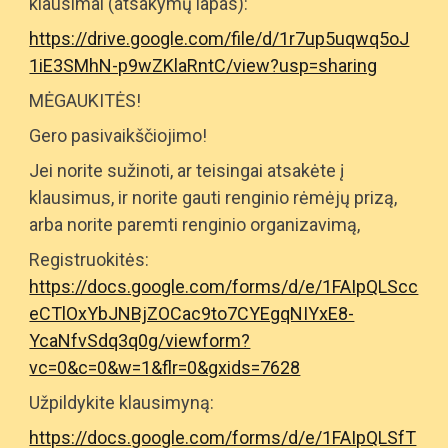
klausimai (atsakymų lapas):
https://drive.google.com/file/d/1r7up5uqwq5oJ
1iE3SMhN-p9wZKlaRntC/view?usp=sharing
MĖGAUKITĖS!
Gero pasivaikščiojimo!
Jei norite sužinoti, ar teisingai atsakėte į
klausimus, ir norite gauti renginio rėmėjų prizą,
arba norite paremti renginio organizavimą,
Registruokitės:
https://docs.google.com/forms/d/e/1FAIpQLScc
eCTlOxYbJNBjZOCac9to7CYEgqNIYxE8-
YcaNfvSdq3q0g/viewform?
vc=0&c=0&w=1&flr=0&gxids=7628
Užpildykite klausimyną:
https://docs.google.com/forms/d/e/1FAIpQLSfT