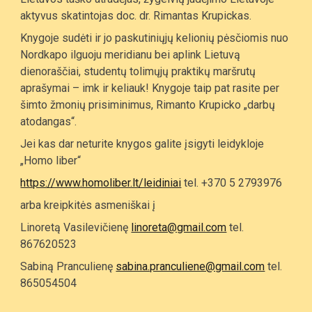
aktyvus skatintojas doc. dr. Rimantas Krupickas.
Knygoje sudėti ir jo paskutiniųjų kelionių pėsčiomis nuo
Nordkapo ilguoju meridianu bei aplink Lietuvą
dienoraščiai, studentų tolimųjų praktikų maršrutų
aprašymai – imk ir keliauk! Knygoje taip pat rasite per
šimto žmonių prisiminimus, Rimanto Krupicko „darbų
atodangas“.
Jei kas dar neturite knygos galite įsigyti leidykloje
„Homo liber“
https://www.homoliber.lt/leidiniai
tel. +370 5 2793976
arba kreipkitės asmeniškai į
Linoretą Vasilevičienę
linoreta@gmail.com
tel.
867620523
Sabiną Pranculienę
sabina.pranculiene@gmail.com
tel.
865054504