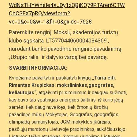
WdNsTHYWheIe4XJDy1xQBjKQ79PTArer6CTW
ChCSFX7pRQ/viewform?
vc=0&c=0&w=1&flr=0&gxids=7628
Paremkite renginį: Mokslų akademijos turistų
klubo sąskaita LT577044060004034369 ,
nurodant banko pavedime renginio pavadinimą
„Užupio ralis“ ir dalyvio vardą bei pavardę.
SVARBI INFORMACIJA:
Kviečiame
pavartyti ir paskaityti
knygą
„Turiu eiti.
Rimantas Krupickas: mokslininkas,geografas,
keliautojas“
, atgaivinti prisiminimus ir daugiau sužinoti,
kas buvo tas ypatingas energijos šaltinis, iš kurio jėgų
sėmėsi tiek daug nuveikęs, tiek žmonių širdžių
pažadinęs mūsų Mokytojas, Geografas, geografijos
olimpiadų sumanytojas, JGM mokyklos įkūrėjas,
pėsčiųjų maratonų Lietuvoje pradininkas, aukščiausiojo
Lietuvos taško atradėjas, žygeivių judėjimo Lietuvoje