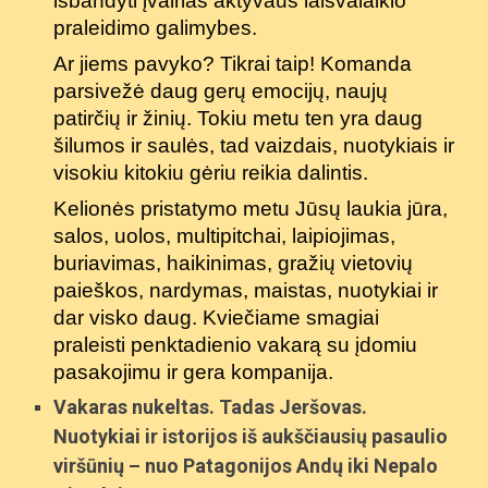
išbandyti įvairias aktyvaus laisvalaikio
praleidimo galimybes.
Ar jiems pavyko? Tikrai taip! Komanda
parsivežė daug gerų emocijų, naujų
patirčių ir žinių. Tokiu metu ten yra daug
šilumos ir saulės, tad vaizdais, nuotykiais ir
visokiu kitokiu gėriu reikia dalintis.
Kelionės pristatymo metu Jūsų laukia jūra,
salos, uolos, multipitchai, laipiojimas,
buriavimas, haikinimas, gražių vietovių
paieškos, nardymas, maistas, nuotykiai ir
dar visko daug. Kviečiame smagiai
praleisti penktadienio vakarą su įdomiu
pasakojimu ir gera kompanija.
Vakaras nukeltas. Tadas Jeršovas.
Nuotykiai ir istorijos iš aukščiausių pasaulio
viršūnių – nuo Patagonijos Andų iki Nepalo