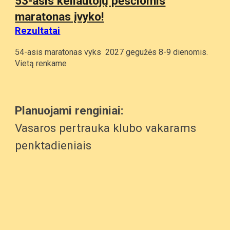
53-asis keliautojų pėsčiomis
maratonas įvyko!
Rezultatai
54-asis maratonas vyks 2027 gegužės 8-9 dienomis.
Vietą renkame
Planuojami renginiai:
Vasaros pertrauka klubo vakarams
penktadieniais