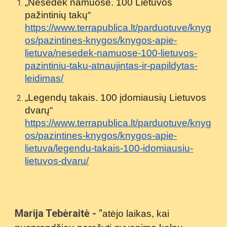
„Nesėdėk namuose. 100 Lietuvos
pažintinių takų“
https://www.terrapublica.lt/parduotuve/knyg
os/pazintines-knygos/knygos-apie-
lietuva/nesedek-namuose-100-lietuvos-
pazintiniu-taku-atnaujintas-ir-papildytas-
leidimas/
„Legendų takais. 100 įdomiausių Lietuvos
dvarų“
https://www.terrapublica.lt/parduotuve/knyg
os/pazintines-knygos/knygos-apie-
lietuva/legendu-takais-100-idomiausiu-
lietuvos-dvaru/
Marija Tebėraitė - "
atėjo laikas, kai