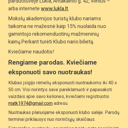
parduotuvėje Lukla, Antakalnio g. 42, Vilnius –
arba internete
www.lukla.lt
.
Mokslų akademijos turistų klubo nariams
taikoma ne mažesnė kaip 15% nuolaida nuo
gamintojo rekomenduotinų mažmeninių
kainų.Perkant turėti Klubo nario bilietą.
Kviečiame naudotis!
Rengiame parodas. Kviečiame
eksponuoti savo nuotraukas!
Klubas įsigijo rėmelių eksponuoti nuotraukoms iki 40 x
50 cm. Visi norintys save pareklamuoti ir papasakoti
vaizdais apie savo keliones, kviečiami registruotis
matk1974@gmail.com
adresu.
Nuotraukas planuojame eksponuoti klubo salėje. Parodų
terminai priklausys nuo norinčiųjų skaičiaus.