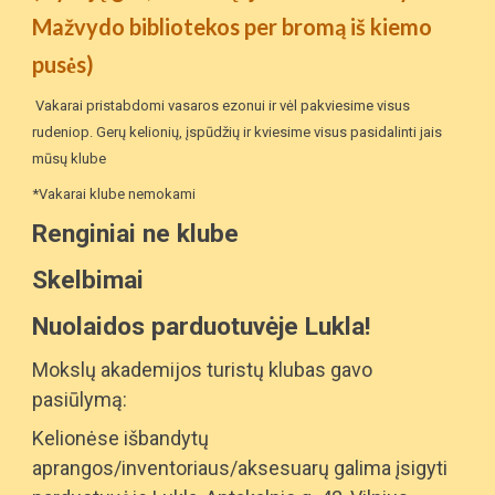
Mažvydo bibliotekos per bromą iš kiemo
pusės)
Vakarai pristabdomi vasaros ezonui ir vėl pakviesime visus
rudeniop. Gerų kelionių, įspūdžių ir kviesime visus pasidalinti jais
mūsų klube
*Vakarai klube nemokami
Renginiai ne klube
Skelbimai
Nuolaidos parduotuvėje Lukla!
Mokslų akademijos turistų klubas gavo
pasiūlymą:
Kelionėse išbandytų
aprangos/inventoriaus/aksesuarų galima įsigyti