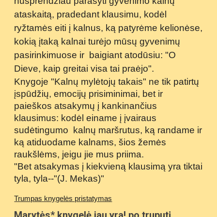
nusprendžiau parašyti gyvenimo kalnų
ataskaitą, pradedant klausimu, kodėl
ryžtamės eiti į kalnus, ką patyrėme kelionėse,
kokią įtaką kalnai turėjo mūsų gyvenimų
pasirinkimuose ir baigiant atodūsiu: "O
Dieve, kaip greitai visa tai praėjo".
Knygoje "Kalnų mylėtojų takais" ne tik patirtų
įspūdžių, emocijų prisiminimai, bet ir
paieškos atsakymų į kankinančius
klausimus: kodėl einame į įvairaus
sudėtingumo kalnų maršrutus, ką randame ir
ką atiduodame kalnams, šios žemės
raukšlėms, jeigu jie mus priima.
"Bet atsakymas į kiekvieną klausimą yra tiktai
tyla, tyla--"(J. Mekas)"
Trumpas knygelės pristatymas
Marytės* knygelė jau yra! po truputį