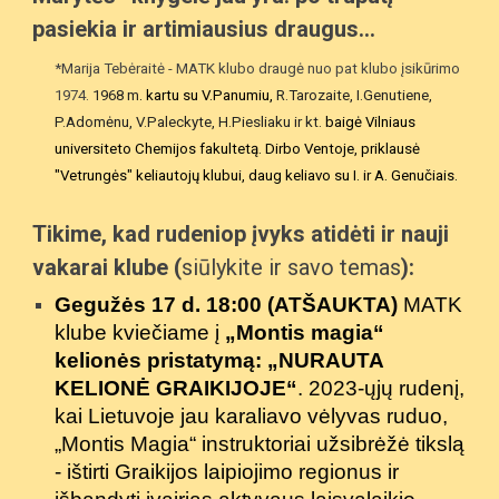
pasiekia ir artimiausius draugus...
*Marija Tebėraitė - MATK klubo draugė nuo pat klubo įsikūrimo
1974.
1968 m
. kartu su V.Panumiu,
R.Tarozaite, I.Genutiene,
P.Adomėnu, V.Paleckyte, H.Piesliaku ir kt.
baigė Vilniaus
universiteto Chemijos fakultetą. Dirbo Ventoje, priklausė
"Vetrungės" keliautojų klubui, daug keliavo su I. ir A. Genučiais.
Tikime, kad rudeniop įvyks atidėti ir nauji
vakarai klube (
siūlykite ir savo temas
):
Gegužės 17 d. 18:00 (ATŠAUKTA)
MATK
klube kviečiame į
„
Montis magia“
kelionės pristatymą: „NURAUTA
KELIONĖ GRAIKIJOJE“
. 2023-ųjų rudenį,
kai Lietuvoje jau karaliavo vėlyvas ruduo,
„Montis Magia“ instruktoriai užsibrėžė tikslą
- ištirti Graikijos laipiojimo regionus ir