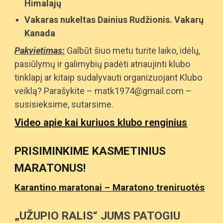
Himalajų
Vakaras nukeltas Dainius Rudžionis. Vakarų
Kanada
Pakvie
timas:
Galbūt šiuo metu turite laiko, idėlų,
pasiūlymų ir galimybių padėti atnaujinti klubo
tinklapį ar kitaip sudalyvauti organizuojant Klubo
veiklą? Parašykite – matk1974@gmail.com –
susisieksime, sutarsime.
Video apie kai kuriuos klubo renginius
P
RISIMINKIME KASMETINIUS
MARATONUS
!
Karantino maratonai – Maratono treniruotės
„U
ŽUPIO RALIS“
J
UMS PATOGIU